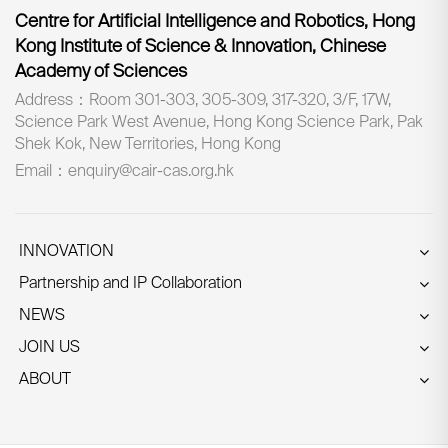
Centre for Artificial Intelligence and Robotics, Hong
Kong Institute of Science & Innovation, Chinese
Academy of Sciences
Address：Room 301-303, 305-309, 317-320, 3/F, 17W,
Science Park West Avenue, Hong Kong Science Park, Pak
Shek Kok, New Territories, Hong Kong
Email：enquiry@cair-cas.org.hk
INNOVATION
Partnership and IP Collaboration
NEWS
JOIN US
ABOUT