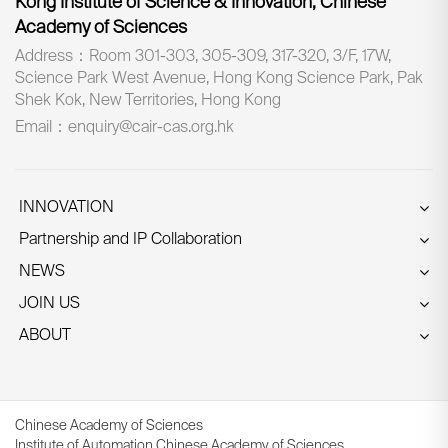
Kong Institute of Science & Innovation, Chinese
Academy of Sciences
Address：Room 301-303, 305-309, 317-320, 3/F, 17W,
Science Park West Avenue, Hong Kong Science Park, Pak
Shek Kok, New Territories, Hong Kong
Email：enquiry@cair-cas.org.hk
INNOVATION
Partnership and IP Collaboration
NEWS
JOIN US
ABOUT
Chinese Academy of Sciences
Institute of Automation Chinese Academy of Sciences