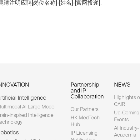
件主题请注明应聘[岗位名称]-[姓名]-[官网投递]。
INNOVATION
Partnership
NEWS
and IP
Collaboration
rtificial Intelligence
Highlights o
CAIR
ultimodal AI Large Model
Our Partners
Up-Coming
rain-inspired Intelligence
HK MedTech
Events
echnology
Hub
AI Industry-
obotics
IP Licensing
Academia