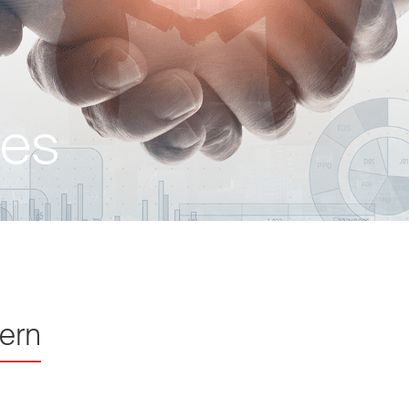
ies
tern