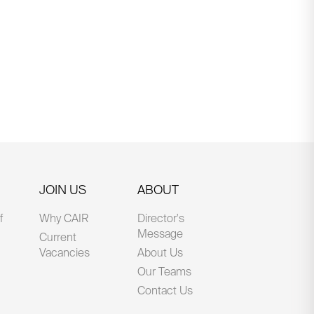
JOIN US
ABOUT
f
Why CAIR
Director's
Message
Current
Vacancies
About Us
Our Teams
Contact Us