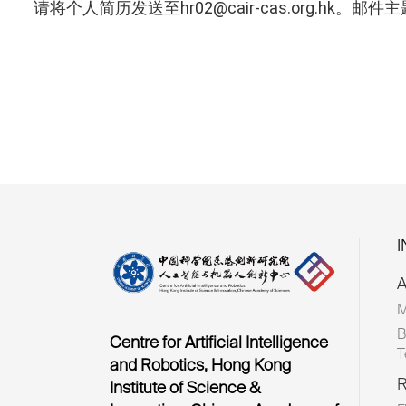
请将个人简历发送至hr02@cair-cas.org.hk。邮
A
M
B
Centre for Artificial Intelligence
T
and Robotics, Hong Kong
R
Institute of Science &