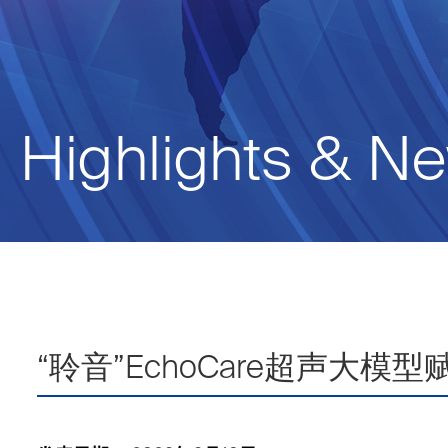
Highlights & N
“聆音”EchoCare超声