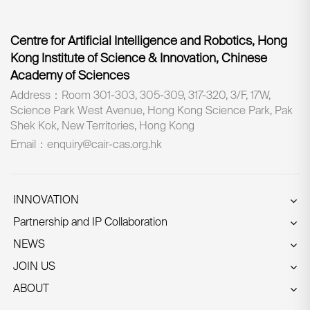
Centre for Artificial Intelligence and Robotics, Hong
Kong Institute of Science & Innovation, Chinese
Academy of Sciences
Address：Room 301-303, 305-309, 317-320, 3/F, 17W,
Science Park West Avenue, Hong Kong Science Park, Pak
Shek Kok, New Territories, Hong Kong
Email：enquiry@cair-cas.org.hk
INNOVATION
Partnership and IP Collaboration
NEWS
JOIN US
ABOUT