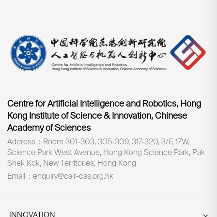
Centre for Artificial Intelligence and Robotics, Hong
Kong Institute of Science & Innovation, Chinese
Academy of Sciences
Address：Room 301-303, 305-309, 317-320, 3/F, 17W,
Science Park West Avenue, Hong Kong Science Park, Pak
Shek Kok, New Territories, Hong Kong
Email：enquiry@cair-cas.org.hk
INNOVATION