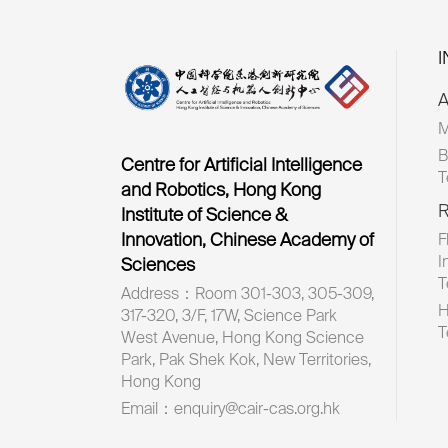
A
M
B
Centre for Artificial Intelligence
T
and Robotics, Hong Kong
R
Institute of Science &
Innovation, Chinese Academy of
F
I
Sciences
T
Address：Room 301-303, 305-309,
H
317-320, 3/F, 17W, Science Park
T
West Avenue, Hong Kong Science
Park, Pak Shek Kok, New Territories,
Hong Kong
Email：enquiry@cair-cas.org.hk