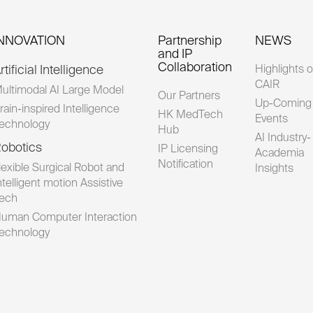
INNOVATION
Partnership
NEWS
and IP
Collaboration
rtificial Intelligence
Highlights o
CAIR
ultimodal AI Large Model
Our Partners
Up-Coming
rain-inspired Intelligence
HK MedTech
Events
echnology
Hub
AI Industry-
obotics
IP Licensing
Academia
Notification
lexible Surgical Robot and
Insights
ntelligent motion Assistive
ech
uman Computer Interaction
echnology