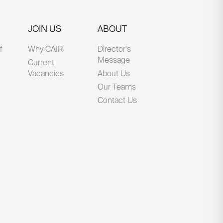
JOIN US
ABOUT
f
Why CAIR
Director's
Message
Current
Vacancies
About Us
Our Teams
Contact Us